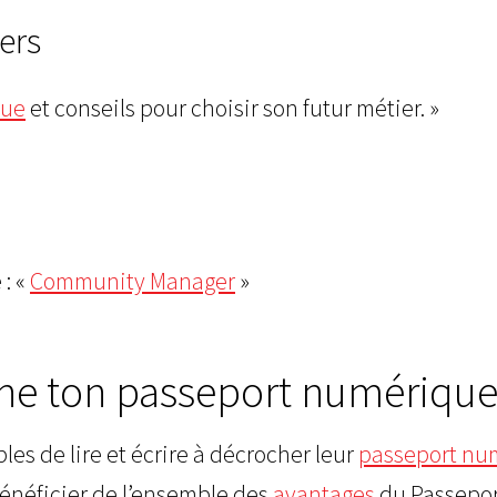
ers
que
et conseils pour choisir son futur métier. »
 : «
Community Manager
»
oche ton passeport numérique
es de lire et écrire à décrocher leur
passeport nu
énéficier de l’ensemble des
avantages
du Passepor