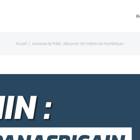
R
Accueil
/
Jeunesse de Pobè : découvre +65 métiers du Numérique !