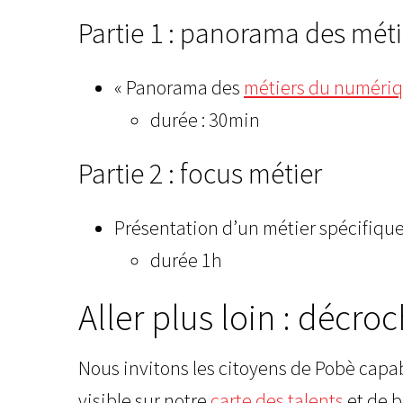
Partie 1 : panorama des méti
« Panorama des
métiers du numéri
durée : 30min
Partie 2 : focus métier
Présentation d’un métier spécifique
durée 1h
Aller plus loin : décr
Nous invitons les citoyens de Pobè capabl
visible sur notre
carte des talents
et de b