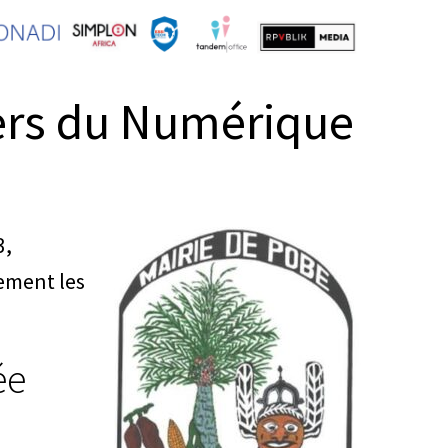
ers du Numérique
3,
rement les
ée