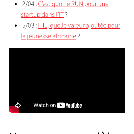
2/04 :
C’est quoi le RUN pour une
startup dans l’IT
?
5/03 :
ITIL, quelle valeur ajoutée pour
la jeunesse africaine
?