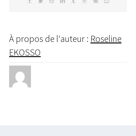
Facebook
Twitter
Reddit
LinkedIn
Tumblr
Pinterest
Vk
Email
Jenkins
À propos de l'auteur :
Roseline
EKOSSO