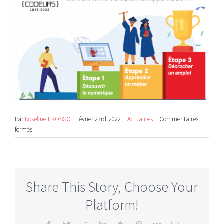
Par
Roseline EKOSSO
|
février 23rd, 2022
|
Actualites
|
Commentaires
sur
fermés
Automatisation
et
orchestration
en
production
Share This Story, Choose Your
avec
Platform!
le
duo
Ansible