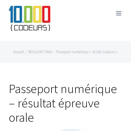
Passer
au
contenu
Accueil
/
RESULTAT ORAL – Passeport numérique « 10.000 Codeurs »
Passeport numérique
– résultat épreuve
orale