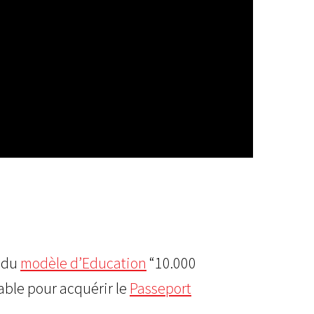
” du
modèle d’Education
“10.000
able pour acquérir le
Passeport