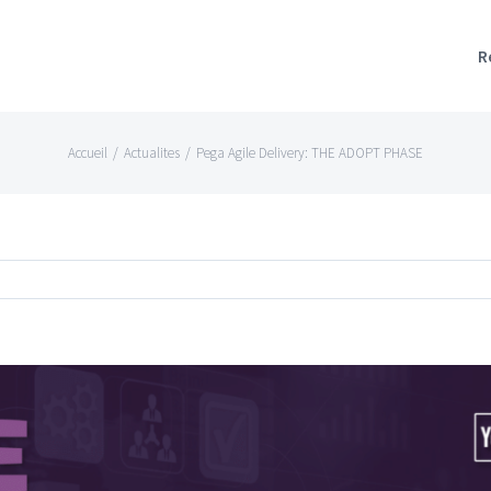
R
Accueil
/
Actualites
/
Pega Agile Delivery: THE ADOPT PHASE