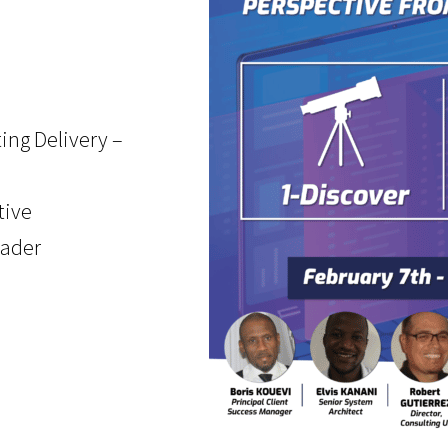
ting Delivery –
tive
eader