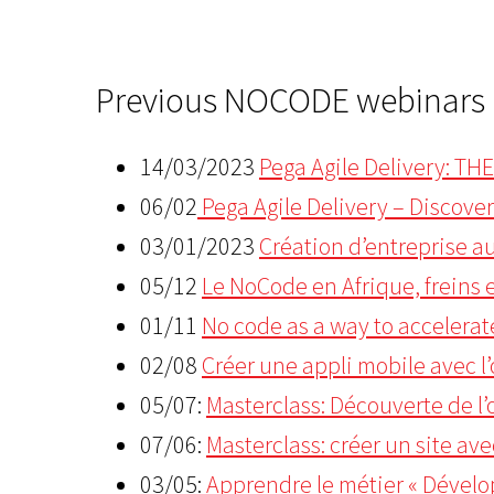
Previous NOCODE webinars
14/03/2023
Pega Agile Delivery: T
06/02
Pega Agile Delivery – Discove
03/01/2023
Création d’entreprise a
05/12
Le NoCode en Afrique, freins 
01/11
No code as a way to accelerate
02/08
Créer une appli mobile avec l
05/07:
Masterclass: Découverte de l
07/06:
Masterclass: créer un site av
03/05:
Apprendre le métier « Dével