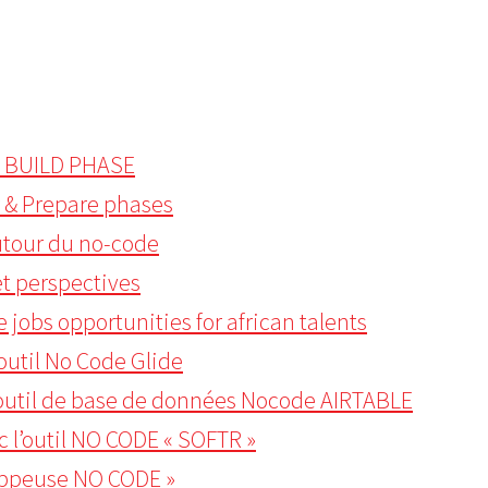
HE BUILD PHASE
r & Prepare phases
utour du no-code
et perspectives
 jobs opportunities for african talents
’outil No Code Glide
’outil de base de données Nocode AIRTABLE
ec l’outil NO CODE « SOFTR »
oppeuse NO CODE »