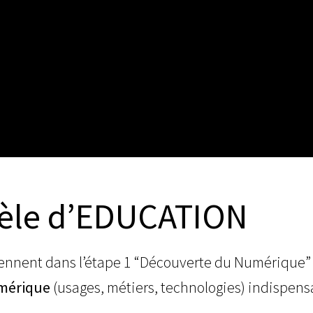
èle d’EDUCATION
iennent dans l’étape 1 “Découverte du Numérique
mérique
(usages, métiers, technologies) indispens