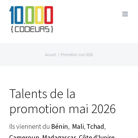
Passer
au
contenu
Accueil
/
Promotion mai 2026
Talents de la
promotion mai 2026
Ils viennent du
Bénin
,
Mali
,
Tchad
,
Cameroun
,
Madagascar
,
Côte d’Ivoire
,